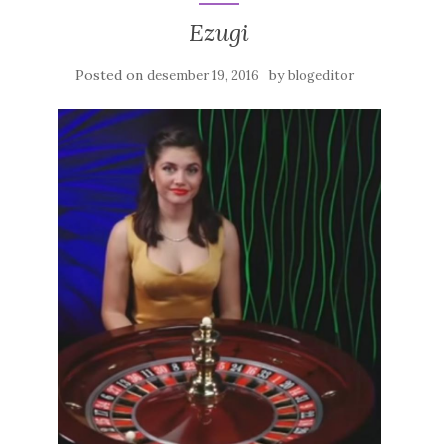
Ezugi
Posted on
by
desember 19, 2016
blogeditor