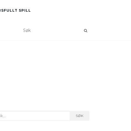
SFULLT SPILL
rch for:
SØK