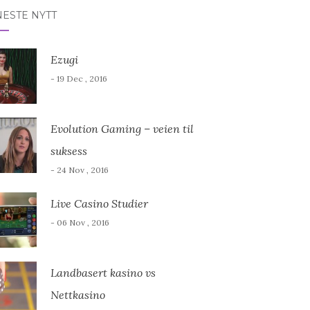
ESTE NYTT
Ezugi
- 19 Dec , 2016
Evolution Gaming – veien til
suksess
- 24 Nov , 2016
Live Casino Studier
- 06 Nov , 2016
Landbasert kasino vs
Nettkasino