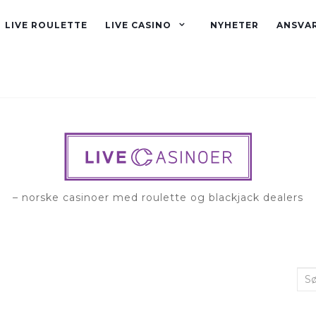
LIVE ROULETTE
LIVE CASINO
NYHETER
ANSVAR
– norske casinoer med roulette og blackjack dealers
Sea